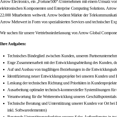
Arrow Electronics, ein „Fortune500“-Unternehmen mit einem Umsatz von 3
elektronischen Komponenten und Enterprise Computing Solutions. Arrow ag
22.000 Mitarbeitern weltweit. Arrow bedient Märkte der Telekommunikatio
Arrow Mehrwert in Form von spezialisierten Services und technischer Exp
Wir suchen für unsere Vertriebsniederlassung von Arrow Global Component
Ihre Aufgaben:
Technisches Bindeglied zwischen Kunden, unseren Partnerunternehm
Enge Zusammenarbeit mit der Entwicklungsabteilung des Kunden, dem
Auf und Ausbau von tragfähigen Beziehungen in die Entwicklungsab
Identifizierung neuer Entwicklungsprojekte bei unseren Kunden und B
Lenkung der technischen Richtung und Prioritäten in Kundenprojekten
Ausarbeitung optimaler technisch-kommerzieller Systemlösungen für
Verantwortung für die Weiterentwicklung unseres Geschäftspotentials d
Technische Beratung und Unterstützung unserer Kunden vor Ort b
inkl. Softwareelementen)
Beratende Unterstützungsfunktion unseres Sales-Außendienstes in te