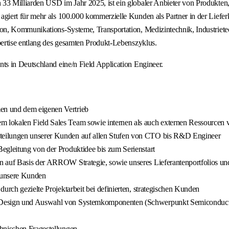
3 Milliarden USD im Jahr 2025, ist ein globaler Anbieter von Produkten,
iert für mehr als 100.000 kommerzielle Kunden als Partner in der Lieferk
n, Kommunikations-Systeme, Transportation, Medizintechnik, Industrietec
ertise entlang des gesamten Produkt-Lebenszyklus.
s in Deutschland eine/n Field Application Engineer.
en und dem eigenen Vertrieb
 lokalen Field Sales Team sowie internen als auch externen Ressourcen 
teilungen unserer Kunden auf allen Stufen von CTO bis R&D Engineer
egleitung von der Produktidee bis zum Serienstart
 auf Basis der ARROW Strategie, sowie unseres Lieferantenportfolios und
 unsere Kunden
urch gezielte Projektarbeit bei definierten, strategischen Kunden
ei Design und Auswahl von Systemkomponenten (Schwerpunkt Semiconduct
chnischen Fragestellungen