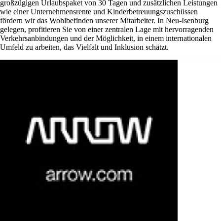
großzügigen Urlaubspaket von 30 Tagen und zusätzlichen Leistungen
wie einer Unternehmensrente und Kinderbetreuungszuschüssen
fördern wir das Wohlbefinden unserer Mitarbeiter. In Neu-Isenburg
gelegen, profitieren Sie von einer zentralen Lage mit hervorragenden
Verkehrsanbindungen und der Möglichkeit, in einem internationalen
Umfeld zu arbeiten, das Vielfalt und Inklusion schätzt.