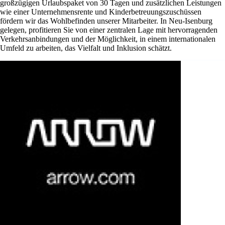
großzügigen Urlaubspaket von 30 Tagen und zusätzlichen Leistungen
wie einer Unternehmensrente und Kinderbetreuungszuschüssen
fördern wir das Wohlbefinden unserer Mitarbeiter. In Neu-Isenburg
gelegen, profitieren Sie von einer zentralen Lage mit hervorragenden
Verkehrsanbindungen und der Möglichkeit, in einem internationalen
Umfeld zu arbeiten, das Vielfalt und Inklusion schätzt.