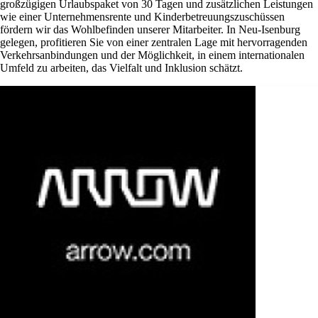
großzügigen Urlaubspaket von 30 Tagen und zusätzlichen Leistungen
wie einer Unternehmensrente und Kinderbetreuungszuschüssen
fördern wir das Wohlbefinden unserer Mitarbeiter. In Neu-Isenburg
gelegen, profitieren Sie von einer zentralen Lage mit hervorragenden
Verkehrsanbindungen und der Möglichkeit, in einem internationalen
Umfeld zu arbeiten, das Vielfalt und Inklusion schätzt.