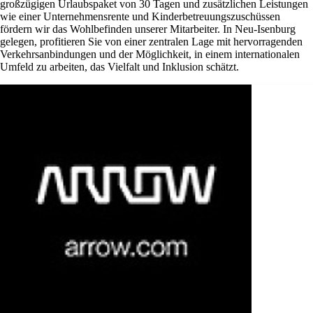
großzügigen Urlaubspaket von 30 Tagen und zusätzlichen Leistungen
wie einer Unternehmensrente und Kinderbetreuungszuschüssen
fördern wir das Wohlbefinden unserer Mitarbeiter. In Neu-Isenburg
gelegen, profitieren Sie von einer zentralen Lage mit hervorragenden
Verkehrsanbindungen und der Möglichkeit, in einem internationalen
Umfeld zu arbeiten, das Vielfalt und Inklusion schätzt.