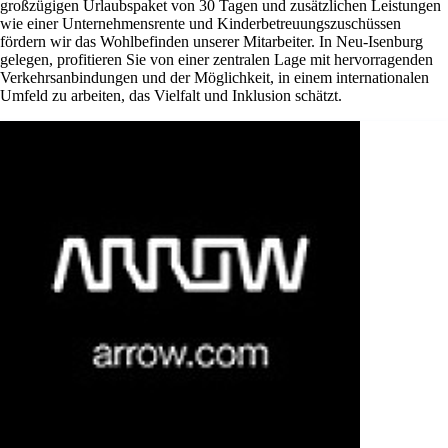
großzügigen Urlaubspaket von 30 Tagen und zusätzlichen Leistungen
wie einer Unternehmensrente und Kinderbetreuungszuschüssen
fördern wir das Wohlbefinden unserer Mitarbeiter. In Neu-Isenburg
gelegen, profitieren Sie von einer zentralen Lage mit hervorragenden
Verkehrsanbindungen und der Möglichkeit, in einem internationalen
Umfeld zu arbeiten, das Vielfalt und Inklusion schätzt.