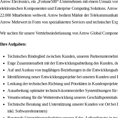
Arrow Electronics, ein „Fortune500“-Unternehmen mit einem Umsatz von 3
elektronischen Komponenten und Enterprise Computing Solutions. Arrow ag
22.000 Mitarbeitern weltweit. Arrow bedient Märkte der Telekommunikatio
Arrow Mehrwert in Form von spezialisierten Services und technischer Exp
Wir suchen für unsere Vertriebsniederlassung von Arrow Global Component
Ihre Aufgaben:
Technisches Bindeglied zwischen Kunden, unseren Partnerunternehm
Enge Zusammenarbeit mit der Entwicklungsabteilung des Kunden, dem
Auf und Ausbau von tragfähigen Beziehungen in die Entwicklungsab
Identifizierung neuer Entwicklungsprojekte bei unseren Kunden und B
Lenkung der technischen Richtung und Prioritäten in Kundenprojekten
Ausarbeitung optimaler technisch-kommerzieller Systemlösungen für
Verantwortung für die Weiterentwicklung unseres Geschäftspotentials d
Technische Beratung und Unterstützung unserer Kunden vor Ort b
inkl. Softwareelementen)
Beratende Unterstützungsfunktion unseres Sales-Außendienstes in te