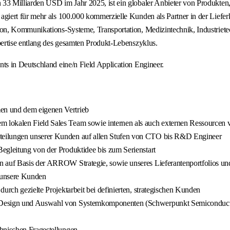
3 Milliarden USD im Jahr 2025, ist ein globaler Anbieter von Produkten,
iert für mehr als 100.000 kommerzielle Kunden als Partner in der Lieferk
n, Kommunikations-Systeme, Transportation, Medizintechnik, Industrietec
ertise entlang des gesamten Produkt-Lebenszyklus.
s in Deutschland eine/n Field Application Engineer.
en und dem eigenen Vertrieb
 lokalen Field Sales Team sowie internen als auch externen Ressourcen 
teilungen unserer Kunden auf allen Stufen von CTO bis R&D Engineer
egleitung von der Produktidee bis zum Serienstart
 auf Basis der ARROW Strategie, sowie unseres Lieferantenportfolios und
 unsere Kunden
urch gezielte Projektarbeit bei definierten, strategischen Kunden
ei Design und Auswahl von Systemkomponenten (Schwerpunkt Semiconduct
chnischen Fragestellungen