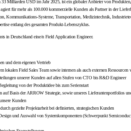
3 Milliarden USD im Jahr 2025, ist ein globaler Anbieter von Produkten,
iert für mehr als 100.000 kommerzielle Kunden als Partner in der Lieferk
n, Kommunikations-Systeme, Transportation, Medizintechnik, Industrietec
ertise entlang des gesamten Produkt-Lebenszyklus.
s in Deutschland eine/n Field Application Engineer.
en und dem eigenen Vertrieb
 lokalen Field Sales Team sowie internen als auch externen Ressourcen 
teilungen unserer Kunden auf allen Stufen von CTO bis R&D Engineer
egleitung von der Produktidee bis zum Serienstart
 auf Basis der ARROW Strategie, sowie unseres Lieferantenportfolios und
 unsere Kunden
urch gezielte Projektarbeit bei definierten, strategischen Kunden
ei Design und Auswahl von Systemkomponenten (Schwerpunkt Semiconduct
chnischen Fragestellungen