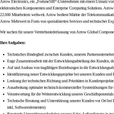
Arrow Electronics, ein „Fortune500“-Unternehmen mit einem Umsatz von 3
elektronischen Komponenten und Enterprise Computing Solutions. Arrow ag
22.000 Mitarbeitern weltweit. Arrow bedient Märkte der Telekommunikatio
Arrow Mehrwert in Form von spezialisierten Services und technischer Exp
Wir suchen für unsere Vertriebsniederlassung von Arrow Global Component
Ihre Aufgaben:
Technisches Bindeglied zwischen Kunden, unseren Partnerunternehm
Enge Zusammenarbeit mit der Entwicklungsabteilung des Kunden, dem
Auf und Ausbau von tragfähigen Beziehungen in die Entwicklungsab
Identifizierung neuer Entwicklungsprojekte bei unseren Kunden und B
Lenkung der technischen Richtung und Prioritäten in Kundenprojekten
Ausarbeitung optimaler technisch-kommerzieller Systemlösungen für
Verantwortung für die Weiterentwicklung unseres Geschäftspotentials d
Technische Beratung und Unterstützung unserer Kunden vor Ort b
inkl. Softwareelementen)
Beratende Unterstützungsfunktion unseres Sales-Außendienstes in te