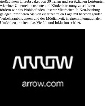
großzügigen Urlaubspaket von 30 Tagen und zusätzlichen Leistungen
wie einer Unternehmensrente und Kinderbetreuungszuschüssen
fördern wir das Wohlbefinden unserer Mitarbeiter. In Neu-Isenburg
gelegen, profitieren Sie von einer zentralen Lage mit hervorragenden
Verkehrsanbindungen und der Möglichkeit, in einem internationalen
Umfeld zu arbeiten, das Vielfalt und Inklusion schätzt.