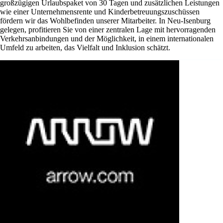
großzügigen Urlaubspaket von 30 Tagen und zusätzlichen Leistungen
wie einer Unternehmensrente und Kinderbetreuungszuschüssen
fördern wir das Wohlbefinden unserer Mitarbeiter. In Neu-Isenburg
gelegen, profitieren Sie von einer zentralen Lage mit hervorragenden
Verkehrsanbindungen und der Möglichkeit, in einem internationalen
Umfeld zu arbeiten, das Vielfalt und Inklusion schätzt.