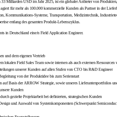
3 Milliarden USD im Jahr 2025, ist ein globaler Anbieter von Produkten,
iert für mehr als 100.000 kommerzielle Kunden als Partner in der Lieferk
n, Kommunikations-Systeme, Transportation, Medizintechnik, Industrietec
ertise entlang des gesamten Produkt-Lebenszyklus.
s in Deutschland eine/n Field Application Engineer.
en und dem eigenen Vertrieb
 lokalen Field Sales Team sowie internen als auch externen Ressourcen 
teilungen unserer Kunden auf allen Stufen von CTO bis R&D Engineer
egleitung von der Produktidee bis zum Serienstart
 auf Basis der ARROW Strategie, sowie unseres Lieferantenportfolios und
 unsere Kunden
urch gezielte Projektarbeit bei definierten, strategischen Kunden
ei Design und Auswahl von Systemkomponenten (Schwerpunkt Semiconduct
chnischen Fragestellungen