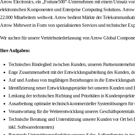
Arrow Electronics, ein „Fortune500“-Unternehmen mit einem Umsatz von 3
elektronischen Komponenten und Enterprise Computing Solutions. Arrow ag
22.000 Mitarbeitern weltweit. Arrow bedient Märkte der Telekommunikatio
Arrow Mehrwert in Form von spezialisierten Services und technischer Exp
Wir suchen für unsere Vertriebsniederlassung von Arrow Global Component
Ihre Aufgaben:
Technisches Bindeglied zwischen Kunden, unseren Partnerunternehm
Enge Zusammenarbeit mit der Entwicklungsabteilung des Kunden, dem
Auf und Ausbau von tragfähigen Beziehungen in die Entwicklungsab
Identifizierung neuer Entwicklungsprojekte bei unseren Kunden und B
Lenkung der technischen Richtung und Prioritäten in Kundenprojekten
Ausarbeitung optimaler technisch-kommerzieller Systemlösungen für
Verantwortung für die Weiterentwicklung unseres Geschäftspotentials d
Technische Beratung und Unterstützung unserer Kunden vor Ort b
inkl. Softwareelementen)
Beratende Unterstützungsfunktion unseres Sales-Außendienstes in te