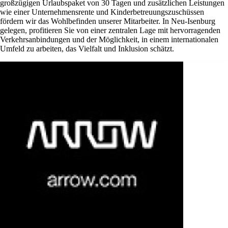
großzügigen Urlaubspaket von 30 Tagen und zusätzlichen Leistungen
wie einer Unternehmensrente und Kinderbetreuungszuschüssen
fördern wir das Wohlbefinden unserer Mitarbeiter. In Neu-Isenburg
gelegen, profitieren Sie von einer zentralen Lage mit hervorragenden
Verkehrsanbindungen und der Möglichkeit, in einem internationalen
Umfeld zu arbeiten, das Vielfalt und Inklusion schätzt.