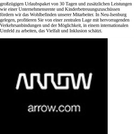
großzügigen Urlaubspaket von 30 Tagen und zusätzlichen Leistungen
wie einer Unternehmensrente und Kinderbetreuungszuschüssen
fördern wir das Wohlbefinden unserer Mitarbeiter. In Neu-Isenburg
gelegen, profitieren Sie von einer zentralen Lage mit hervorragenden
Verkehrsanbindungen und der Möglichkeit, in einem internationalen
Umfeld zu arbeiten, das Vielfalt und Inklusion schätzt.