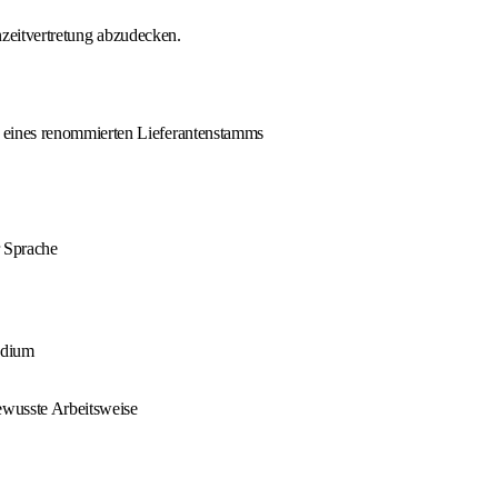
nzeitvertretung abzudecken.
 eines renommierten Lieferantenstamms
 Sprache
udium
bewusste Arbeitsweise