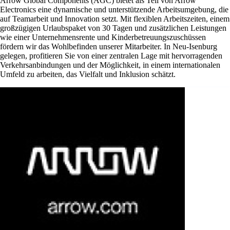
Arrow Global Components (AGC) bietet als Teil von Arrow
Electronics eine dynamische und unterstützende Arbeitsumgebung, die
auf Teamarbeit und Innovation setzt. Mit flexiblen Arbeitszeiten, einem
großzügigen Urlaubspaket von 30 Tagen und zusätzlichen Leistungen
wie einer Unternehmensrente und Kinderbetreuungszuschüssen
fördern wir das Wohlbefinden unserer Mitarbeiter. In Neu-Isenburg
gelegen, profitieren Sie von einer zentralen Lage mit hervorragenden
Verkehrsanbindungen und der Möglichkeit, in einem internationalen
Umfeld zu arbeiten, das Vielfalt und Inklusion schätzt.