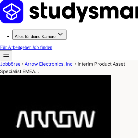
Alles für deine Karriere
Für Arbeitgeber
Job finden
Jobbörse
›
Arrow Electronics, Inc.
›
Interim Product Asset
Specialist EMEA…