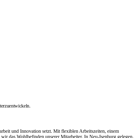
iterzuentwickeln.
it und Innovation setzt. Mit flexiblen Arbeitszeiten, einem
ir das Wohlbefinden unserer Mitarbeiter. In Neu-Isenburg gelegen,