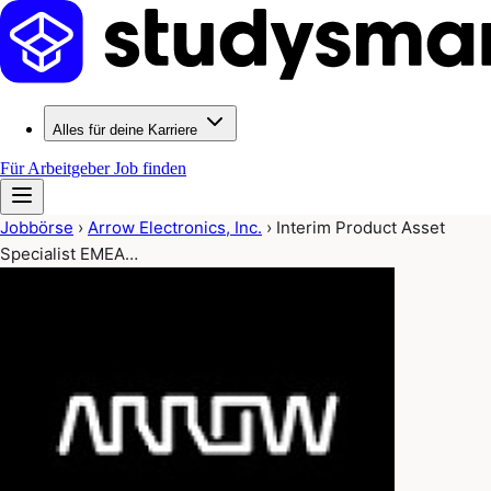
Alles für deine Karriere
Für Arbeitgeber
Job finden
Jobbörse
›
Arrow Electronics, Inc.
›
Interim Product Asset
Specialist EMEA…