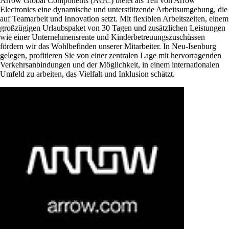
Arrow Global Components (AGC) bietet als Teil von Arrow
Electronics eine dynamische und unterstützende Arbeitsumgebung, die
auf Teamarbeit und Innovation setzt. Mit flexiblen Arbeitszeiten, einem
großzügigen Urlaubspaket von 30 Tagen und zusätzlichen Leistungen
wie einer Unternehmensrente und Kinderbetreuungszuschüssen
fördern wir das Wohlbefinden unserer Mitarbeiter. In Neu-Isenburg
gelegen, profitieren Sie von einer zentralen Lage mit hervorragenden
Verkehrsanbindungen und der Möglichkeit, in einem internationalen
Umfeld zu arbeiten, das Vielfalt und Inklusion schätzt.