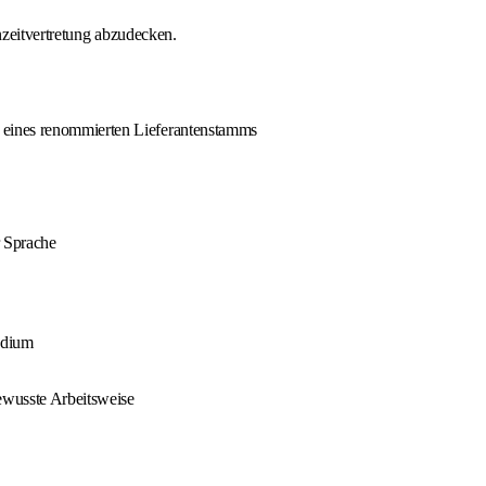
nzeitvertretung abzudecken.
 eines renommierten Lieferantenstamms
 Sprache
udium
bewusste Arbeitsweise