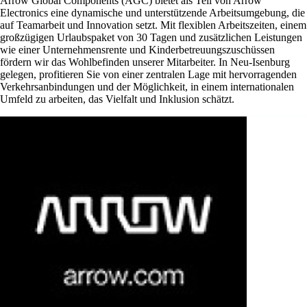
Arrow Global Components (AGC) bietet als Teil von Arrow
Electronics eine dynamische und unterstützende Arbeitsumgebung, die
auf Teamarbeit und Innovation setzt. Mit flexiblen Arbeitszeiten, einem
großzügigen Urlaubspaket von 30 Tagen und zusätzlichen Leistungen
wie einer Unternehmensrente und Kinderbetreuungszuschüssen
fördern wir das Wohlbefinden unserer Mitarbeiter. In Neu-Isenburg
gelegen, profitieren Sie von einer zentralen Lage mit hervorragenden
Verkehrsanbindungen und der Möglichkeit, in einem internationalen
Umfeld zu arbeiten, das Vielfalt und Inklusion schätzt.