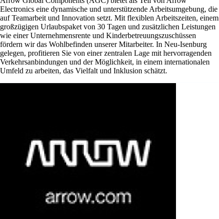
Arrow Global Components (AGC) bietet als Teil von Arrow
Electronics eine dynamische und unterstützende Arbeitsumgebung, die
auf Teamarbeit und Innovation setzt. Mit flexiblen Arbeitszeiten, einem
großzügigen Urlaubspaket von 30 Tagen und zusätzlichen Leistungen
wie einer Unternehmensrente und Kinderbetreuungszuschüssen
fördern wir das Wohlbefinden unserer Mitarbeiter. In Neu-Isenburg
gelegen, profitieren Sie von einer zentralen Lage mit hervorragenden
Verkehrsanbindungen und der Möglichkeit, in einem internationalen
Umfeld zu arbeiten, das Vielfalt und Inklusion schätzt.