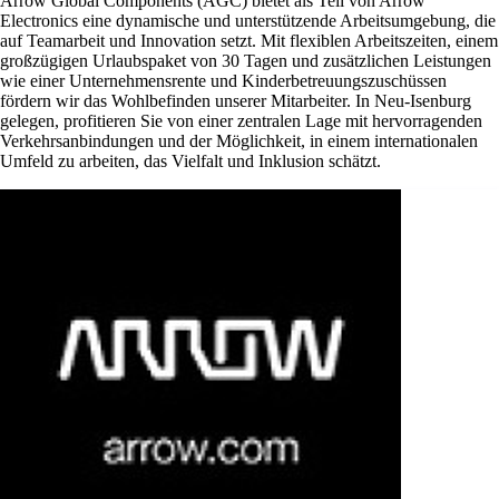
Arrow Global Components (AGC) bietet als Teil von Arrow
Electronics eine dynamische und unterstützende Arbeitsumgebung, die
auf Teamarbeit und Innovation setzt. Mit flexiblen Arbeitszeiten, einem
großzügigen Urlaubspaket von 30 Tagen und zusätzlichen Leistungen
wie einer Unternehmensrente und Kinderbetreuungszuschüssen
fördern wir das Wohlbefinden unserer Mitarbeiter. In Neu-Isenburg
gelegen, profitieren Sie von einer zentralen Lage mit hervorragenden
Verkehrsanbindungen und der Möglichkeit, in einem internationalen
Umfeld zu arbeiten, das Vielfalt und Inklusion schätzt.