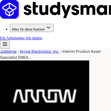
Alles für deine Karriere
Für Arbeitgeber
Job finden
Jobbörse
›
Arrow Electronics, Inc.
›
Interim Product Asset
Specialist EMEA…