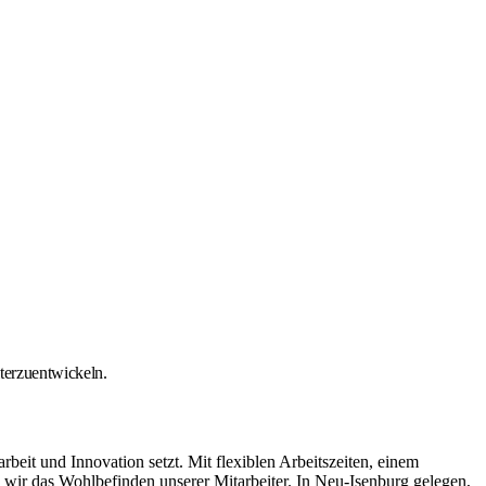
iterzuentwickeln.
it und Innovation setzt. Mit flexiblen Arbeitszeiten, einem
ir das Wohlbefinden unserer Mitarbeiter. In Neu-Isenburg gelegen,