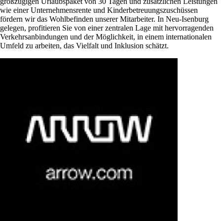
großzügigen Urlaubspaket von 30 Tagen und zusätzlichen Leistungen
wie einer Unternehmensrente und Kinderbetreuungszuschüssen
fördern wir das Wohlbefinden unserer Mitarbeiter. In Neu-Isenburg
gelegen, profitieren Sie von einer zentralen Lage mit hervorragenden
Verkehrsanbindungen und der Möglichkeit, in einem internationalen
Umfeld zu arbeiten, das Vielfalt und Inklusion schätzt.