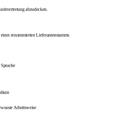
nzeitvertretung abzudecken.
 eines renommierten Lieferantenstamms
 Sprache
udium
bewusste Arbeitsweise