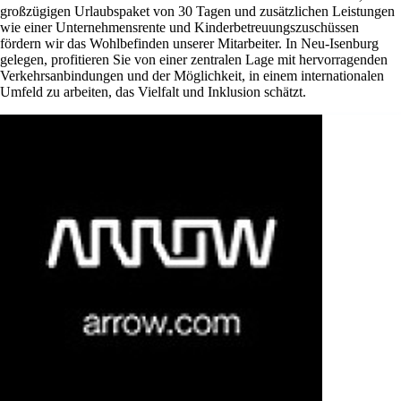
großzügigen Urlaubspaket von 30 Tagen und zusätzlichen Leistungen
wie einer Unternehmensrente und Kinderbetreuungszuschüssen
fördern wir das Wohlbefinden unserer Mitarbeiter. In Neu-Isenburg
gelegen, profitieren Sie von einer zentralen Lage mit hervorragenden
Verkehrsanbindungen und der Möglichkeit, in einem internationalen
Umfeld zu arbeiten, das Vielfalt und Inklusion schätzt.