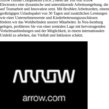
Arrow Global Components (AGC) bietet als Teil von Arrow
Electronics eine dynamische und unterstützende Arbeitsumgebung, die
auf Teamarbeit und Innovation setzt. Mit flexiblen Arbeitszeiten, einem
großzügigen Urlaubspaket von 30 Tagen und zusätzlichen Leistungen
wie einer Unternehmensrente und Kinderbetreuungszuschüssen
fördern wir das Wohlbefinden unserer Mitarbeiter. In Neu-Isenburg
gelegen, profitieren Sie von einer zentralen Lage mit hervorragenden
Verkehrsanbindungen und der Möglichkeit, in einem internationalen
Umfeld zu arbeiten, das Vielfalt und Inklusion schätzt.