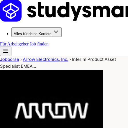
Alles für deine Karriere
Für Arbeitgeber
Job finden
Jobbörse
›
Arrow Electronics, Inc.
›
Interim Product Asset
Specialist EMEA…