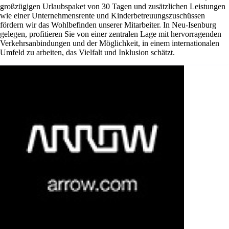
großzügigen Urlaubspaket von 30 Tagen und zusätzlichen Leistungen
wie einer Unternehmensrente und Kinderbetreuungszuschüssen
fördern wir das Wohlbefinden unserer Mitarbeiter. In Neu-Isenburg
gelegen, profitieren Sie von einer zentralen Lage mit hervorragenden
Verkehrsanbindungen und der Möglichkeit, in einem internationalen
Umfeld zu arbeiten, das Vielfalt und Inklusion schätzt.