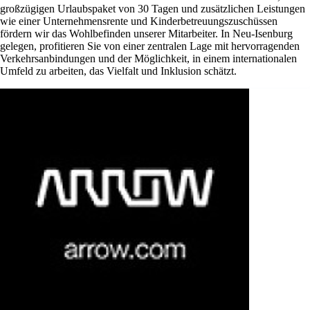
großzügigen Urlaubspaket von 30 Tagen und zusätzlichen Leistungen
wie einer Unternehmensrente und Kinderbetreuungszuschüssen
fördern wir das Wohlbefinden unserer Mitarbeiter. In Neu-Isenburg
gelegen, profitieren Sie von einer zentralen Lage mit hervorragenden
Verkehrsanbindungen und der Möglichkeit, in einem internationalen
Umfeld zu arbeiten, das Vielfalt und Inklusion schätzt.