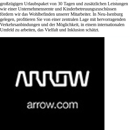
großzügigen Urlaubspaket von 30 Tagen und zusätzlichen Leistungen
wie einer Unternehmensrente und Kinderbetreuungszuschüssen
fördern wir das Wohlbefinden unserer Mitarbeiter. In Neu-Isenburg
gelegen, profitieren Sie von einer zentralen Lage mit hervorragenden
Verkehrsanbindungen und der Möglichkeit, in einem internationalen
Umfeld zu arbeiten, das Vielfalt und Inklusion schätzt.