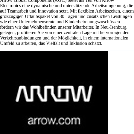
Arrow Global Components (AGC) bietet als Teil von Arrow
Electronics eine dynamische und unterstützende Arbeitsumgebung, die
auf Teamarbeit und Innovation setzt. Mit flexiblen Arbeitszeiten, einem
großzügigen Urlaubspaket von 30 Tagen und zusätzlichen Leistungen
wie einer Unternehmensrente und Kinderbetreuungszuschüssen
fördern wir das Wohlbefinden unserer Mitarbeiter. In Neu-Isenburg
gelegen, profitieren Sie von einer zentralen Lage mit hervorragenden
Verkehrsanbindungen und der Möglichkeit, in einem internationalen
Umfeld zu arbeiten, das Vielfalt und Inklusion schätzt.