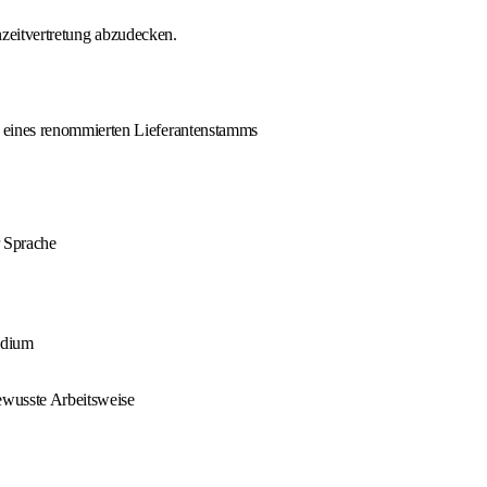
nzeitvertretung abzudecken.
 eines renommierten Lieferantenstamms
 Sprache
udium
bewusste Arbeitsweise