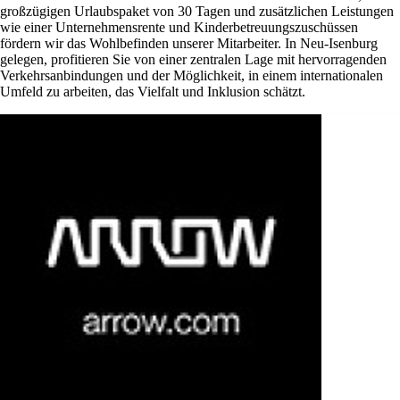
großzügigen Urlaubspaket von 30 Tagen und zusätzlichen Leistungen
wie einer Unternehmensrente und Kinderbetreuungszuschüssen
fördern wir das Wohlbefinden unserer Mitarbeiter. In Neu-Isenburg
gelegen, profitieren Sie von einer zentralen Lage mit hervorragenden
Verkehrsanbindungen und der Möglichkeit, in einem internationalen
Umfeld zu arbeiten, das Vielfalt und Inklusion schätzt.