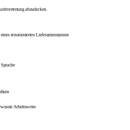
nzeitvertretung abzudecken.
 eines renommierten Lieferantenstamms
 Sprache
udium
bewusste Arbeitsweise