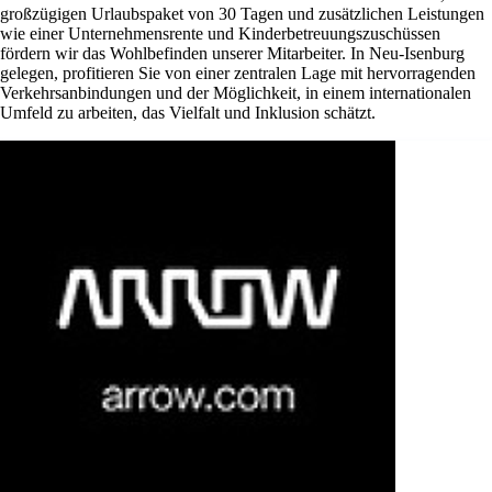
großzügigen Urlaubspaket von 30 Tagen und zusätzlichen Leistungen
wie einer Unternehmensrente und Kinderbetreuungszuschüssen
fördern wir das Wohlbefinden unserer Mitarbeiter. In Neu-Isenburg
gelegen, profitieren Sie von einer zentralen Lage mit hervorragenden
Verkehrsanbindungen und der Möglichkeit, in einem internationalen
Umfeld zu arbeiten, das Vielfalt und Inklusion schätzt.