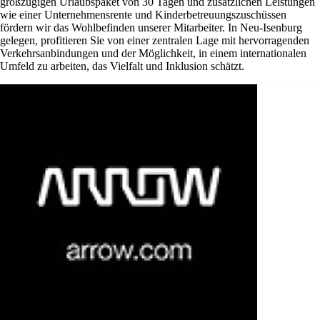
großzügigen Urlaubspaket von 30 Tagen und zusätzlichen Leistungen
wie einer Unternehmensrente und Kinderbetreuungszuschüssen
fördern wir das Wohlbefinden unserer Mitarbeiter. In Neu-Isenburg
gelegen, profitieren Sie von einer zentralen Lage mit hervorragenden
Verkehrsanbindungen und der Möglichkeit, in einem internationalen
Umfeld zu arbeiten, das Vielfalt und Inklusion schätzt.