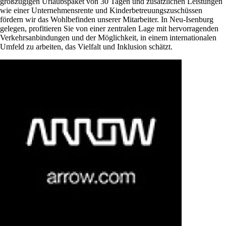
großzügigen Urlaubspaket von 30 Tagen und zusätzlichen Leistungen
wie einer Unternehmensrente und Kinderbetreuungszuschüssen
fördern wir das Wohlbefinden unserer Mitarbeiter. In Neu-Isenburg
gelegen, profitieren Sie von einer zentralen Lage mit hervorragenden
Verkehrsanbindungen und der Möglichkeit, in einem internationalen
Umfeld zu arbeiten, das Vielfalt und Inklusion schätzt.