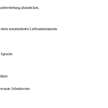
nzeitvertretung abzudecken.
 eines renommierten Lieferantenstamms
 Sprache
udium
bewusste Arbeitsweise