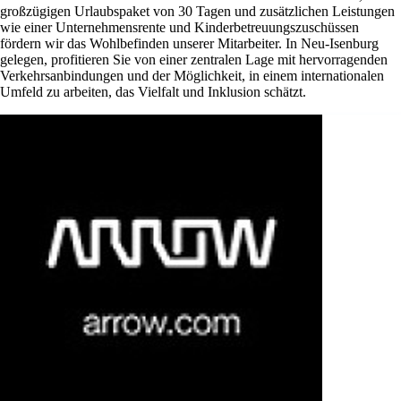
großzügigen Urlaubspaket von 30 Tagen und zusätzlichen Leistungen
wie einer Unternehmensrente und Kinderbetreuungszuschüssen
fördern wir das Wohlbefinden unserer Mitarbeiter. In Neu-Isenburg
gelegen, profitieren Sie von einer zentralen Lage mit hervorragenden
Verkehrsanbindungen und der Möglichkeit, in einem internationalen
Umfeld zu arbeiten, das Vielfalt und Inklusion schätzt.