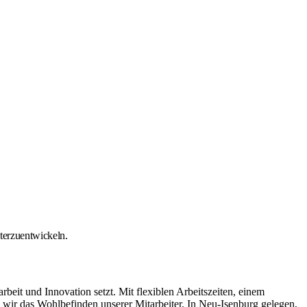
iterzuentwickeln.
it und Innovation setzt. Mit flexiblen Arbeitszeiten, einem
ir das Wohlbefinden unserer Mitarbeiter. In Neu-Isenburg gelegen,