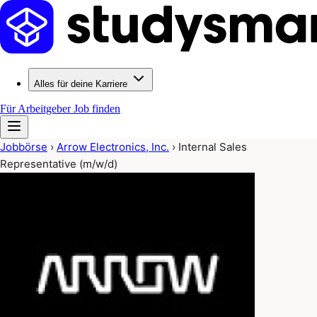
Alles für deine Karriere
Für Arbeitgeber
Job finden
Jobbörse
›
Arrow Electronics, Inc.
›
Internal Sales
Representative (m/w/d)