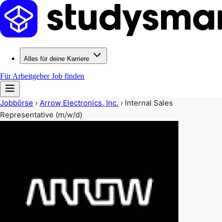
Alles für deine Karriere
Für Arbeitgeber
Job finden
Jobbörse
›
Arrow Electronics, Inc.
›
Internal Sales
Representative (m/w/d)