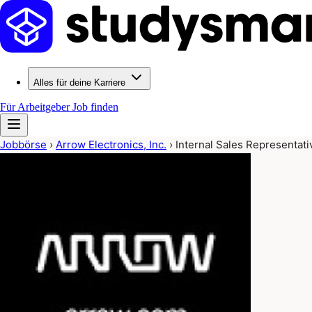
Alles für deine Karriere
Für Arbeitgeber
Job finden
Jobbörse
›
Arrow Electronics, Inc.
›
Internal Sales Representati