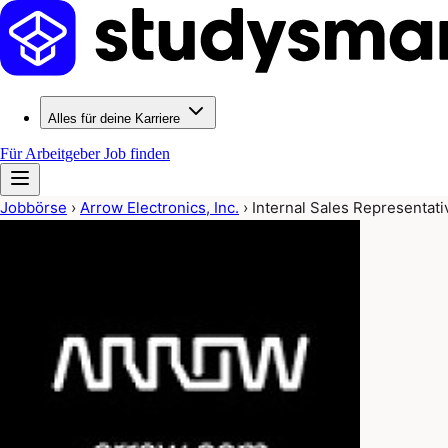
Alles für deine Karriere
Für Arbeitgeber
Job finden
Jobbörse
›
Arrow Electronics, Inc.
›
Internal Sales Representati