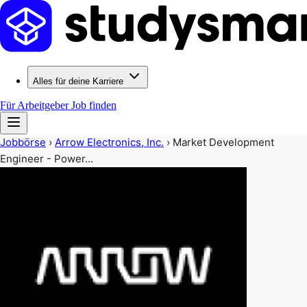
Alles für deine Karriere
Für Arbeitgeber
Job finden
Jobbörse
›
Arrow Electronics, Inc.
›
Market Development
Engineer - Power…