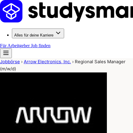
Alles für deine Karriere
Für Arbeitgeber
Job finden
Jobbörse
›
Arrow Electronics, Inc.
›
Regional Sales Manager
(m/w/d)