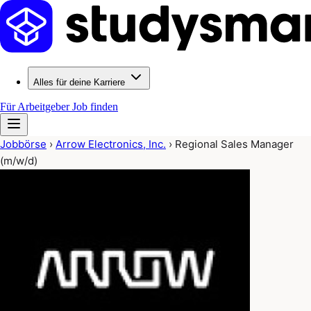
Alles für deine Karriere
Für Arbeitgeber
Job finden
Jobbörse
›
Arrow Electronics, Inc.
›
Regional Sales Manager
(m/w/d)